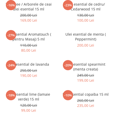
Set yoga colanti scurti + top
Tea Tree / Arborele de ceai
Ulei esential de cedru/
asimetric
-16%
-23%
ulei esential 15 ml
Cedarwood 15 ml
Set yoga incretit la spate
200,00 Lei
130,00 Lei
169,00 Lei
100,00 Lei
Set yoga White Grey
Silky feel
Ulei esential Aromatouch (
Ulei esential de menta (
-27%
pentru Masaj) 5 ml
Peppermint)
110,00 Lei
200,00 Lei
80,00 Lei
Ulei esential de lavanda
Ulei esential spearmint
-24%
-20%
(menta creata)
250,00 Lei
249,00 Lei
190,00 Lei
199,00 Lei
Ulei esential lime (lamaie
Ulei esential copaiba 15 ml
-18%
-10%
verde) 15 ml
260,00 Lei
120,00 Lei
235,00 Lei
99,00 Lei