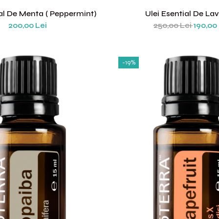
ial De Menta ( Peppermint)
Ulei Esential De La
200,00 Lei
250,00 Lei
190,00 
-19%