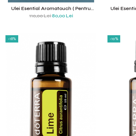
Ulei Esential Aromatouch ( Pentru
Ulei Esent
Masaj) 5 Ml
110,00 Lei
80,00 Lei
-18%
-10%