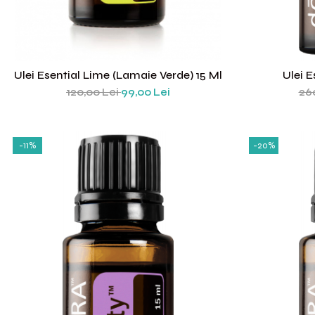
Ulei Esential Lime (lamaie Verde) 15 Ml
Ulei E
120,00 Lei
99,00 Lei
26
-11%
-20%