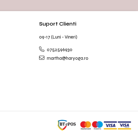
Suport Clienti
09-17 (Luni - Vineri)
0752596930
martha@haryoga.ro