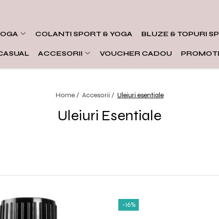
YOGA
COLANTI SPORT & YOGA
BLUZE & TOPURI S
CASUAL
ACCESORII
VOUCHER CADOU
PROMOTI
Home /
Accesorii /
Uleiuri esentiale
Uleiuri Esentiale
-16%