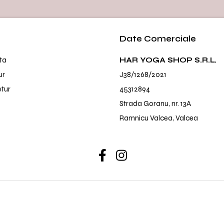
Date Comerciale
ta
HAR YOGA SHOP S.R.L.
ur
J38/1268/2021
etur
45312894
Strada Goranu, nr. 13A
Ramnicu Valcea, Valcea