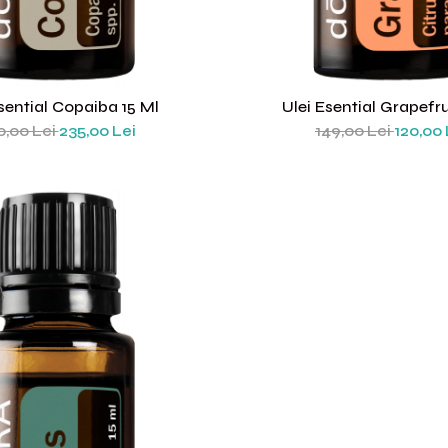
sential Copaiba 15 Ml
Ulei Esential Grapefru
0,00 Lei
235,00 Lei
149,00 Lei
120,00 