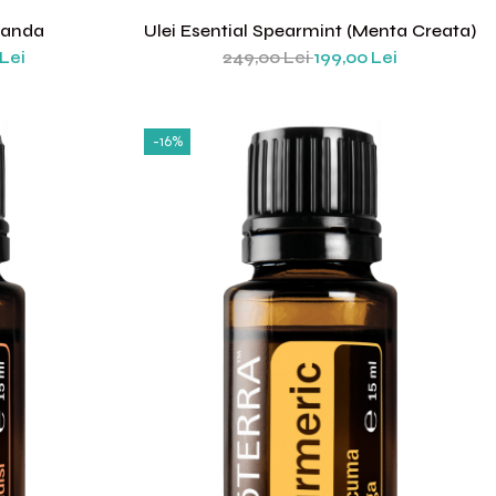
vanda
Ulei Esential Spearmint (menta Creata)
Lei
249,00 Lei
199,00 Lei
-16%