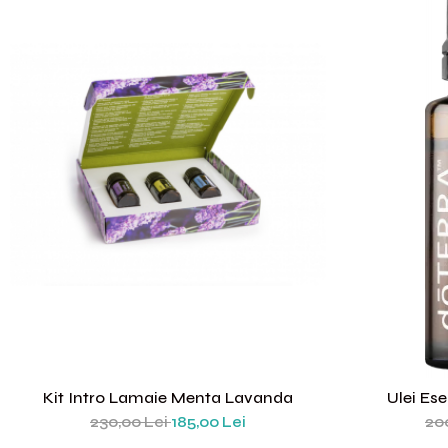
Set yoga colanti scurti + top
asimetric
Set yoga incretit la spate
Set yoga White Grey
Silky feel
Kit Intro Lamaie Menta Lavanda
Ulei Ese
230,00 Lei
185,00 Lei
20