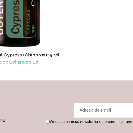
al Cypress (chiparos) 15 Ml
0,00 Lei
120,00 Lei
tre
Vreau sa primesc newsletter cu promotiile magaz