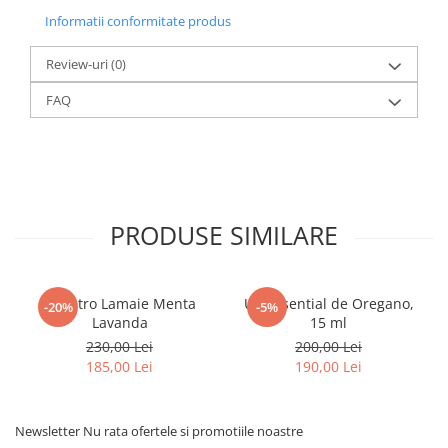
Informatii conformitate produs
Review-uri
(0)
FAQ
PRODUSE SIMILARE
Kit Intro Lamaie Menta
Ulei esential de Oregano,
-20%
-5%
Lavanda
15 ml
230,00 Lei
200,00 Lei
185,00 Lei
190,00 Lei
Newsletter
Nu rata ofertele si promotiile noastre