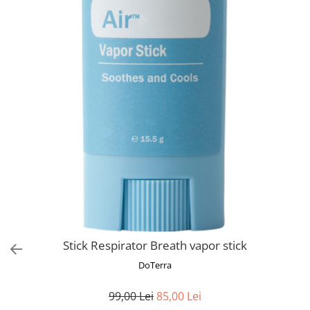
Set yoga colanti scurti + top
asimetric
Set yoga incretit la spate
Set yoga White Grey
Silky feel
Stick Respirator Breath vapor stick
DoTerra
99,00 Lei
85,00 Lei