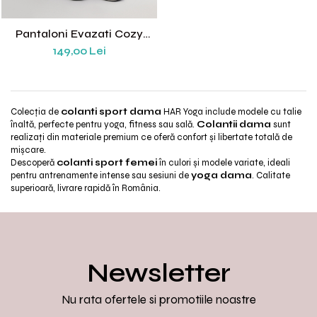
Pantaloni Evazati Cozy
Negri
149,00 Lei
Colecția de
colanti sport dama
HAR Yoga include modele cu talie
înaltă, perfecte pentru yoga, fitness sau sală.
Colantii dama
sunt
realizați din materiale premium ce oferă confort și libertate totală de
mișcare.
Descoperă
colanti sport femei
în culori și modele variate, ideali
pentru antrenamente intense sau sesiuni de
yoga dama
. Calitate
superioară, livrare rapidă în România.
Newsletter
Nu rata ofertele si promotiile noastre