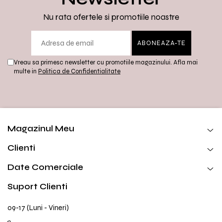
Set yoga colanti scurti + top
asimetric
Nu rata ofertele si promotiile noastre
Set yoga incretit la spate
Set yoga White Grey
Silky feel
Vreau sa primesc newsletter cu promotiile magazinului. Afla mai
multe in
Politica de Confidentialitate
Magazinul Meu
Clienti
Date Comerciale
Suport Clienti
09-17 (Luni - Vineri)