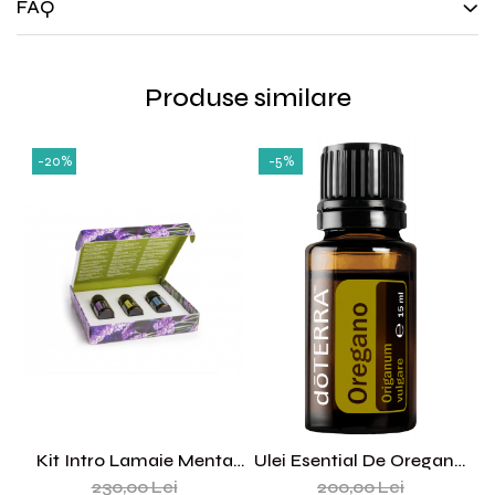
FAQ
Produse similare
-20%
-5%
Kit Intro Lamaie Menta
Ulei Esential De Oregano,
Lavanda
15 Ml
230,00 Lei
200,00 Lei