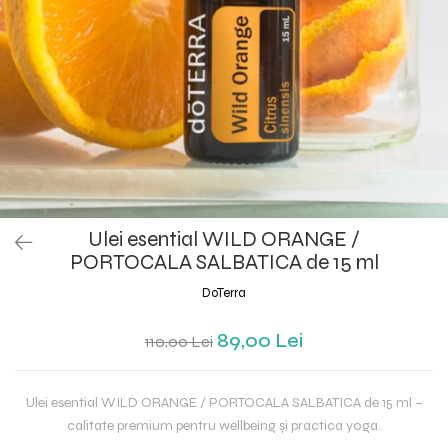
Set yoga colanti scurti + top
asimetric
Set yoga incretit la spate
Set yoga White Grey
Silky feel
Ulei esential WILD ORANGE /
PORTOCALA SALBATICA de 15 ml
DoTerra
89,00 Lei
110,00 Lei
Ulei esential WILD ORANGE / PORTOCALA SALBATICA de 15 ml –
calitate premium pentru wellbeing și practica yoga.