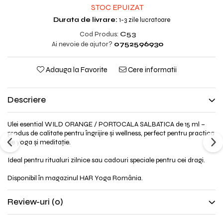
STOC EPUIZAT
Durata de livrare:
1-3 zile lucratoare
Cod Produs:
C53
Ai nevoie de ajutor?
0752596930
Adauga la Favorite
Cere informatii
Descriere
Ulei esential WILD ORANGE / PORTOCALA SALBATICA de 15 ml –
produs de calitate pentru îngrijire și wellness, perfect pentru practica
de yoga și meditație.
Ideal pentru ritualuri zilnice sau cadouri speciale pentru cei dragi.
Disponibil în magazinul HAR Yoga România.
Review-uri
(0)