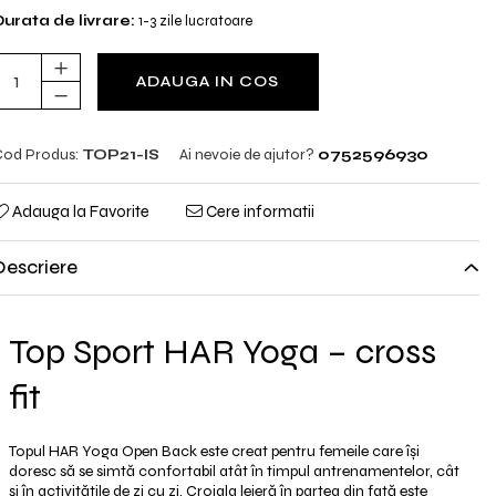
urata de livrare:
1-3 zile lucratoare
ADAUGA IN COS
od Produs:
TOP21-IS
Ai nevoie de ajutor?
0752596930
Adauga la Favorite
Cere informatii
Descriere
Top Sport HAR Yoga – cross
fit
Topul HAR Yoga Open Back este creat pentru femeile care își
doresc să se simtă confortabil atât în timpul antrenamentelor, cât
și în activitățile de zi cu zi. Croiala lejeră în partea din față este