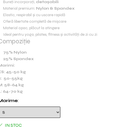
Bureți incorporați,
detașabili
Material premium:
Nylon & Spandex
Elastic, respirabil și cu uscare rapidă
Oferă libertate completă de mișcare
Material opac, plăcut la atingere
Ideal pentru yoga, pilates, fitness și activități de zi cu zi
Compoziție
75% Nylon
25% Spandex
Marimi:
XS: 45-50 kg
S: 50-55kg
M: 58-64 kg
L: 64-70 kg
Marime
:
IN STOC