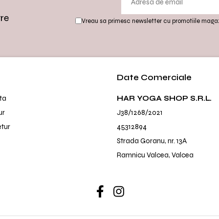
tre
Vreau sa primesc newsletter cu promotiile magaz
Date Comerciale
ta
HAR YOGA SHOP S.R.L.
ur
J38/1268/2021
etur
45312894
Strada Goranu, nr. 13A
Ramnicu Valcea, Valcea