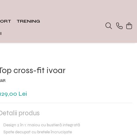
PORT
TRENING
I
Top cross-fit ivoar
HAR
129,00 Lei
Detalii produs
Design 2 în 1: maiou cu bustieră integrată
Spate decupat cu bretele încrucișate