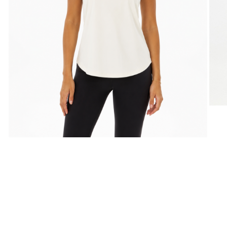
Set yoga colanti scurti + top
asimetric
Set yoga incretit la spate
Set yoga White Grey
Silky feel