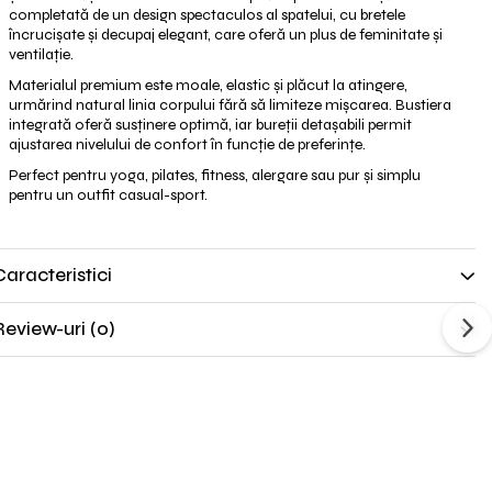
completată de un design spectaculos al spatelui, cu bretele
încrucișate și decupaj elegant, care oferă un plus de feminitate și
ventilație.
Materialul premium este moale, elastic și plăcut la atingere,
urmărind natural linia corpului fără să limiteze mișcarea. Bustiera
integrată oferă susținere optimă, iar bureții detașabili permit
ajustarea nivelului de confort în funcție de preferințe.
Perfect pentru yoga, pilates, fitness, alergare sau pur și simplu
pentru un outfit casual-sport.
Caracteristici
Review-uri
(0)