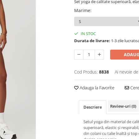
Set yoga de calitate superioară, elast
Marime
:
IN STOC
Durata de livrare:
1-3 zile lucrato
ADAUG
Cod Produs:
8838
Ai nevoie de
Adauga la Favorite
Cere 
Review-uri
(0)
Descriere
Setul yoga din material de cali
superioară, elastic și respirabi
din colani cu talie înaltă și top