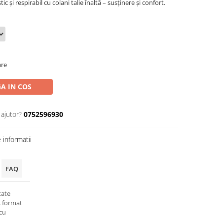
ic și respirabil cu colani talie înaltă – susținere și confort.
are
A IN COS
 ajutor?
0752596930
informatii
FAQ
tate
l, format
 cu