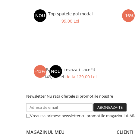
Top spatele gol modal
NOU
-16%
99,00 Lei
Pantaloni evazati LaceFit
-13%
NOU
149,00 Lei
de la 129,00 Lei
Newsletter
Nu rata ofertele si promotiile noastre
Vreau sa primesc newsletter cu promotiile magazinului. Af
MAGAZINUL MEU
CLIENTI