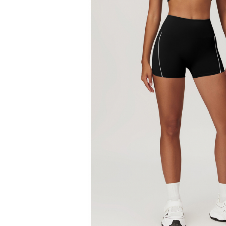
Set yoga colanti scurti + top
asimetric
Set yoga incretit la spate
Set yoga White Grey
Silky feel