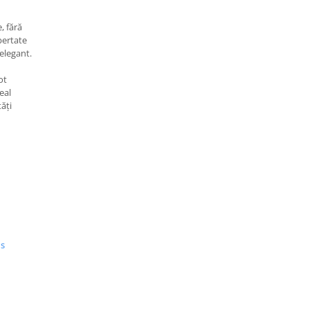
, fără
bertate
elegant.
ot
eal
tăți
us