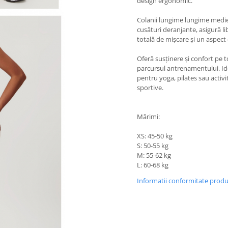
design ergonomic.
Colanii lungime lungime medie
cusături deranjante, asigură li
totală de mișcare și un aspect 
Oferă susținere și confort pe t
parcursul antrenamentului. Id
pentru yoga, pilates sau activi
sportive.
Mărimi:
XS: 45-50 kg
S: 50-55 kg
M: 55-62 kg
L: 60-68 kg
Informatii conformitate prod