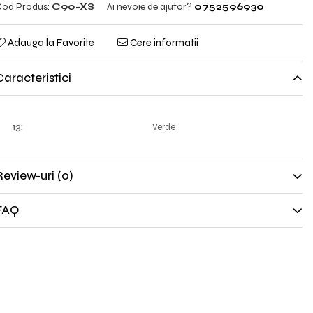
od Produs:
C90-XS
Ai nevoie de ajutor?
0752596930
Adauga la Favorite
Cere informatii
Caracteristici
13:
Verde
Review-uri
(0)
FAQ