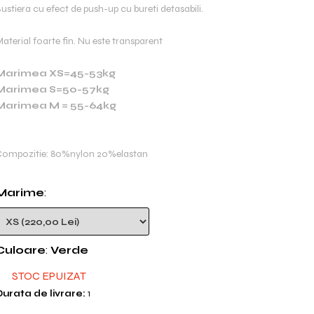
ustiera cu efect de push-up cu bureti detasabili.
aterial foarte fin. Nu este transparent
Marimea XS=45-53kg
Marimea S=50-57kg
Marimea M = 55-64kg
ompozitie: 80%nylon 20%elastan
Marime
:
Culoare
:
Verde
STOC EPUIZAT
urata de livrare:
1