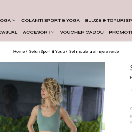
YOGA
COLANTI SPORT & YOGA
BLUZE & TOPURI S
CASUAL
ACCESORII
VOUCHER CADOU
PROMOTI
Home /
Seturi Sport & Yoga /
Set moale la atingere verde
C
p
a