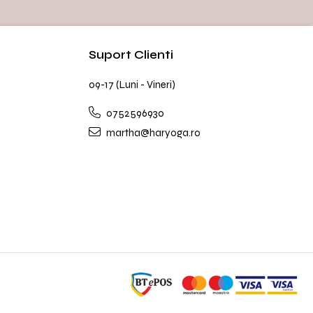
Suport Clienti
09-17 (Luni - Vineri)
0752596930
martha@haryoga.ro