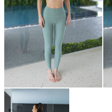
Set yoga colanti scurti + top
asimetric
Set yoga incretit la spate
Set yoga White Grey
Silky feel