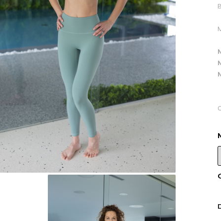
B
M
C
D