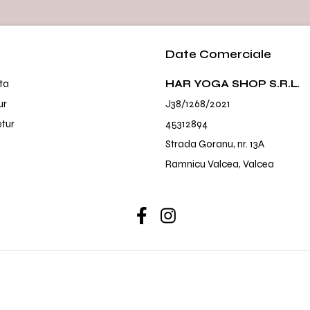
Date Comerciale
ta
HAR YOGA SHOP S.R.L.
ur
J38/1268/2021
etur
45312894
Strada Goranu, nr. 13A
Ramnicu Valcea, Valcea