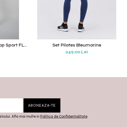
op Sport FLY,
Set Pilates Bleumarine
idicat,
249,00 Lei
te Mare,
oare Negru
inului. Afla mai multe in
Politica de Confidentialitate