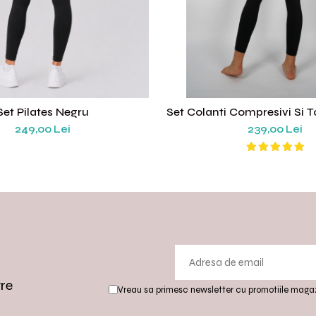
Set Pilates Negru
Set Colanti Compresivi Si T
Talie Inalta, Suport R
249,00 Lei
239,00 Lei
Antrenamente Intensita
Material Respirabil, Cul
tre
Vreau sa primesc newsletter cu promotiile magaz