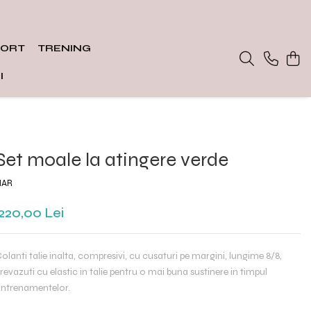
PORT
TRENING
I
Set moale la atingere verde
HAR
220,00 Lei
olanti talie inalta, compresivi, cu cusaturi pe margini, lungime 8/8,
revazuti cu elastic in talie pentru o mai buna sustinere in timpul
ntrenamentelor.