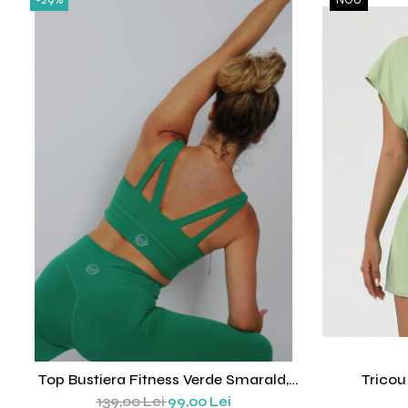
Top Bustiera Fitness Verde Smarald,
Tricou
Material Compresiv, Sustinere Ridicata
139,00 Lei
99,00 Lei