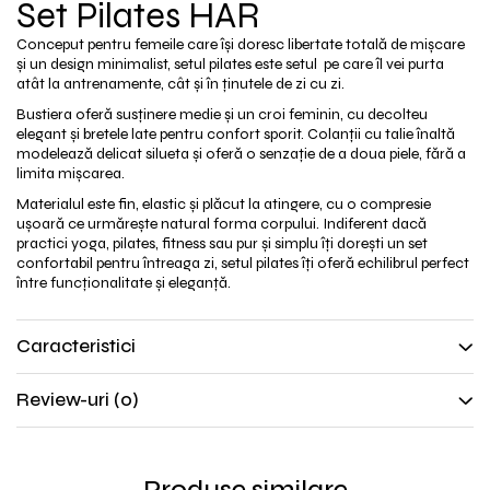
Set Pilates HAR
Conceput pentru femeile care își doresc libertate totală de mișcare
și un design minimalist, setul pilates este setul pe care îl vei purta
atât la antrenamente, cât și în ținutele de zi cu zi.
Bustiera oferă susținere medie și un croi feminin, cu decolteu
elegant și bretele late pentru confort sporit. Colanții cu talie înaltă
modelează delicat silueta și oferă o senzație de a doua piele, fără a
limita mișcarea.
Materialul este fin, elastic și plăcut la atingere, cu o compresie
ușoară ce urmărește natural forma corpului. Indiferent dacă
practici yoga, pilates, fitness sau pur și simplu îți dorești un set
confortabil pentru întreaga zi, setul pilates îți oferă echilibrul perfect
între funcționalitate și eleganță.
Caracteristici
Review-uri
(0)
Produse similare