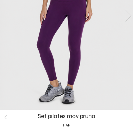
Set yoga colanti scurti + top
asimetric
Set yoga incretit la spate
Set yoga White Grey
Silky feel
Set pilates mov pruna
HAR