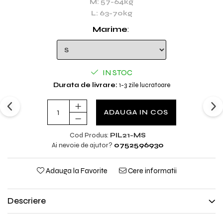
M: 57-64kg
L: 63-70kg
Marime
:
IN STOC
Durata de livrare:
1-3 zile lucratoare
ADAUGA IN COS
Cod Produs:
PIL21-MS
Ai nevoie de ajutor?
0752596930
Adauga la Favorite
Cere informatii
Descriere