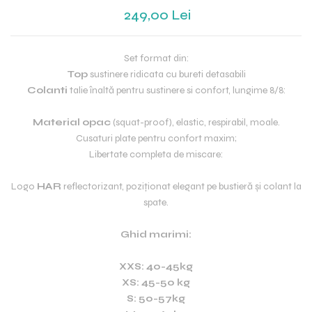
249,00 Lei
Set format din:
Top
sustinere ridicata cu bureti detasabili
Colanti
talie înaltă pentru sustinere si confort, lungime 8/8:
Material opac
(squat-proof), elastic, respirabil, moale.
Cusaturi plate pentru confort maxim;
Libertate completa de miscare:
Logo
HAR
reflectorizant, poziționat elegant pe bustieră și colant la
spate.
Ghid marimi:
XXS: 40-45kg
XS: 45-50 kg
S: 50-57kg