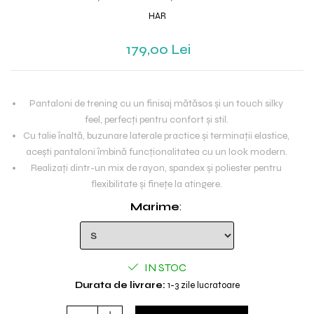
HAR
179,00 Lei
Pantaloni de trening cu un finisaj mătăsos și un touch silky
feel, perfecți pentru confort și stil.
Cu talie înaltă, buzunare laterale practice și terminații elastice,
acești pantaloni îmbină funcționalitatea cu un look modern.
Realizați dintr-un mix de rayon, spandex și poliester pentru
flexibilitate și finețe la atingere.
Marime
:
IN STOC
Durata de livrare:
1-3 zile lucratoare