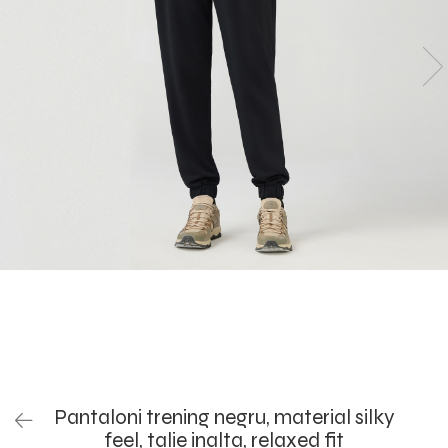
Set yoga colanti scurti + top
asimetric
Set yoga incretit la spate
Set yoga White Grey
Silky feel
Pantaloni trening negru, material silky
feel, talie inalta, relaxed fit