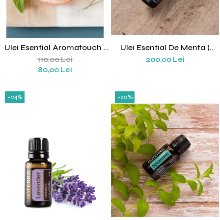
Ulei Esential Aromatouch (
Ulei Esential De Menta (
Pentru Masaj) 5 Ml
Peppermint)
110,00 Lei
200,00 Lei
80,00 Lei
-24%
-20%