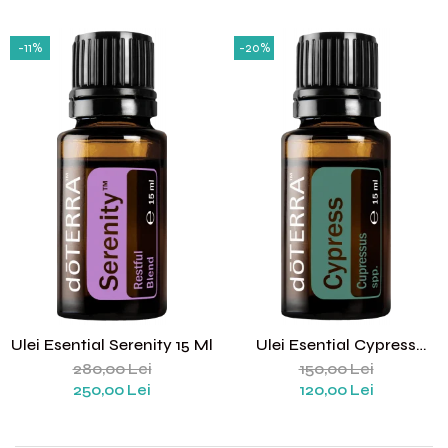
-11%
-20%
Ulei Esential Serenity 15 Ml
Ulei Esential Cypress
(chiparos) 15 Ml
280,00 Lei
150,00 Lei
250,00 Lei
120,00 Lei